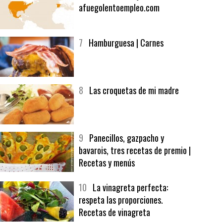
6
Bolsa de trabajo:
afuegolentoempleo.com
7
Hamburguesa | Carnes
8
Las croquetas de mi madre
9
Panecillos, gazpacho y
bavarois, tres recetas de premio |
Recetas y menús