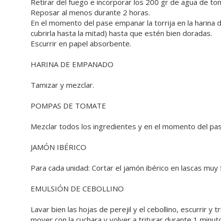
Retirar del fuego e incorporar los 200 gr de agua de tom
Reposar al menos durante 2 horas.
En el momento del pase empanar la torrija en la harina 
cubrirla hasta la mitad) hasta que estén bien doradas.
Escurrir en papel absorbente.
HARINA DE EMPANADO
Tamizar y mezclar.
POMPAS DE TOMATE
Mezclar todos los ingredientes y en el momento del p
JAMÓN IBÉRICO
Para cada unidad: Cortar el jamón ibérico en lascas muy 
EMULSIÓN DE CEBOLLINO
Lavar bien las hojas de perejil y el cebollino, escurrir y 
mover con la cuchara y volver a triturar durante 1 minut