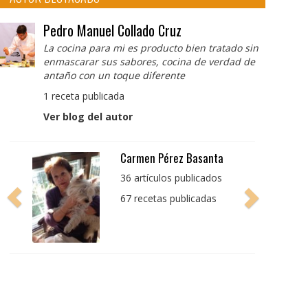
Pedro Manuel Collado Cruz
La cocina para mi es producto bien tratado sin
enmascarar sus sabores, cocina de verdad de
antaño con un toque diferente
1 receta publicada
Ver blog del autor
Pedro Manuel Collado
Cruz
La cocina para mi es
producto bien tratado
sin enmascarar sus
sabores, cocina de
verdad de antaño con
un toque diferente
1 receta publicada