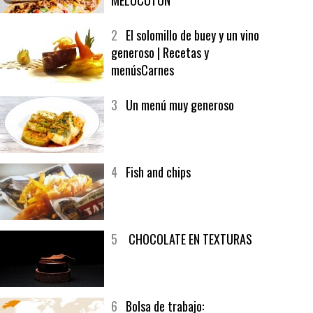
1
CRUNCH WRAP SUPREME CON
SOFRITO DE TOMATE AL CAFÉ Y
MELOCOTÓN
2
El solomillo de buey y un vino
generoso | Recetas y
menúsCarnes
3
Un menú muy generoso
4
Fish and chips
5
CHOCOLATE EN TEXTURAS