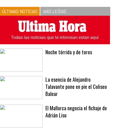
10
La vinagreta perfecta:
respeta las proporciones.
Recetas de vinagreta
ÚLTIMAS NOTICIAS
MÁS LEÍDAS
Noche tórrida y de toros
La esencia de Alejandro
Talavante pone en pie el Coliseo
Balear