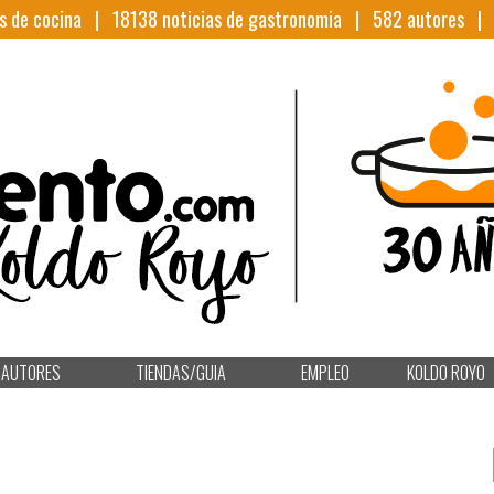
s de cocina |
18138
noticias de gastronomia |
582
autores 
AUTORES
TIENDAS/GUIA
EMPLEO
KOLDO ROYO