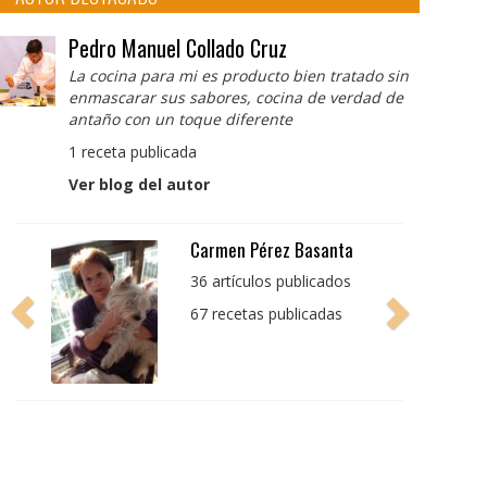
Pedro Manuel Collado Cruz
La cocina para mi es producto bien tratado sin
enmascarar sus sabores, cocina de verdad de
antaño con un toque diferente
1 receta publicada
Ver blog del autor
Pedro Manuel Collado
Cruz
La cocina para mi es
producto bien tratado
sin enmascarar sus
sabores, cocina de
verdad de antaño con
un toque diferente
1 receta publicada