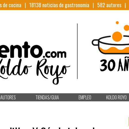
s de cocina |
18138
noticias de gastronomia |
582
autores 
AUTORES
TIENDAS/GUIA
EMPLEO
KOLDO ROYO