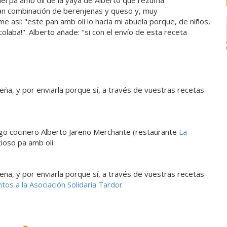
 del pa amb oli de la yaya de Alberto que rezuma
an combinación de berenjenas y queso y, muy
e así: "este pan amb oli lo hacía mi abuela porque, de niños,
laba!". Alberto añade: "si con el envío de esta receta
eña, y por enviarla porque sí, a través de vuestras recetas-
mago cocinero Alberto Jareño Merchante (restaurante
La
cioso pa amb oli
eña, y por enviarla porque sí, a través de vuestras recetas-
s a la Asociación Solidaria Tardor