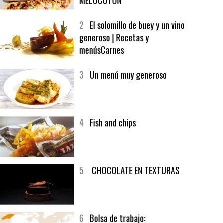
1
CRUNCH WRAP SUPREME CON
SOFRITO DE TOMATE AL CAFÉ Y
MELOCOTÓN
2
El solomillo de buey y un vino
generoso | Recetas y
menúsCarnes
3
Un menú muy generoso
4
Fish and chips
5
CHOCOLATE EN TEXTURAS