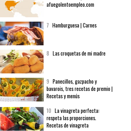
6
Bolsa de trabajo:
afuegolentoempleo.com
7
Hamburguesa | Carnes
8
Las croquetas de mi madre
9
Panecillos, gazpacho y
bavarois, tres recetas de premio |
Recetas y menús