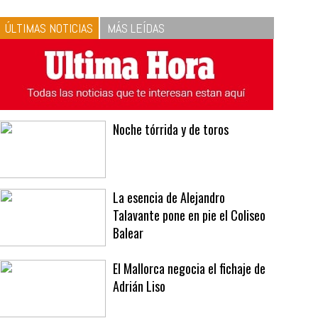
10
La vinagreta perfecta:
respeta las proporciones.
Recetas de vinagreta
ÚLTIMAS NOTICIAS
MÁS LEÍDAS
Noche tórrida y de toros
La esencia de Alejandro
Talavante pone en pie el Coliseo
Balear