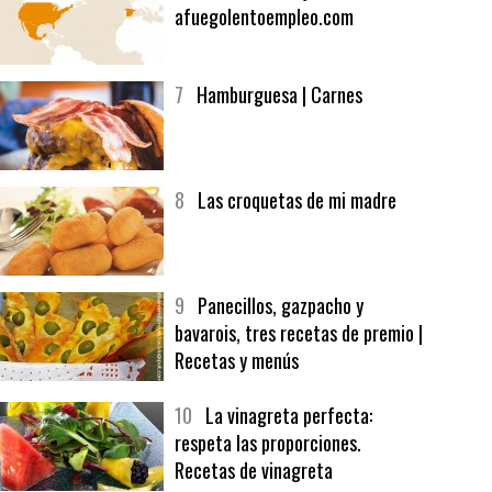
6
Bolsa de trabajo:
afuegolentoempleo.com
7
Hamburguesa | Carnes
8
Las croquetas de mi madre
9
Panecillos, gazpacho y
bavarois, tres recetas de premio |
Recetas y menús