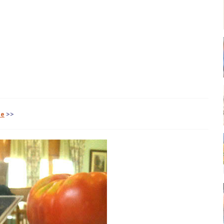
te
>>