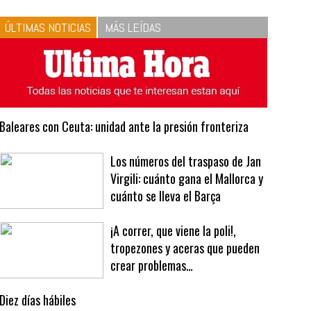
10
La vinagreta perfecta:
respeta las proporciones.
Recetas de vinagreta
ÚLTIMAS NOTICIAS
MÁS LEÍDAS
Baleares con Ceuta: unidad ante la presión fronteriza
Los números del traspaso de Jan
Virgili: cuánto gana el Mallorca y
cuánto se lleva el Barça
¡A correr, que viene la poli!,
tropezones y aceras que pueden