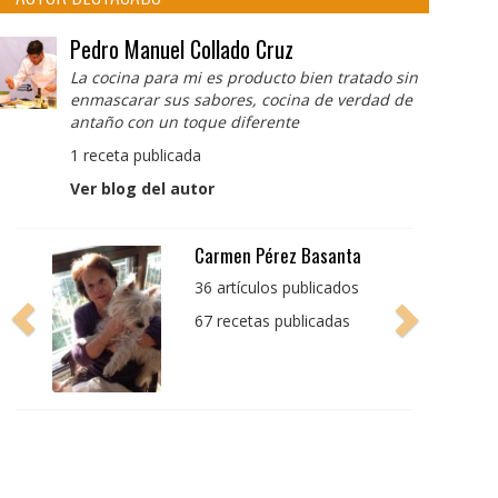
Pedro Manuel Collado Cruz
La cocina para mi es producto bien tratado sin
enmascarar sus sabores, cocina de verdad de
antaño con un toque diferente
1 receta publicada
Ver blog del autor
Pedro Manuel Collado
Cruz
La cocina para mi es
producto bien tratado
sin enmascarar sus
sabores, cocina de
verdad de antaño con
un toque diferente
1 receta publicada