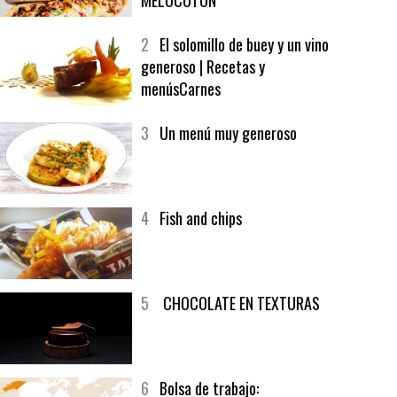
1
CRUNCH WRAP SUPREME CON
SOFRITO DE TOMATE AL CAFÉ Y
MELOCOTÓN
2
El solomillo de buey y un vino
generoso | Recetas y
menúsCarnes
3
Un menú muy generoso
4
Fish and chips
5
CHOCOLATE EN TEXTURAS