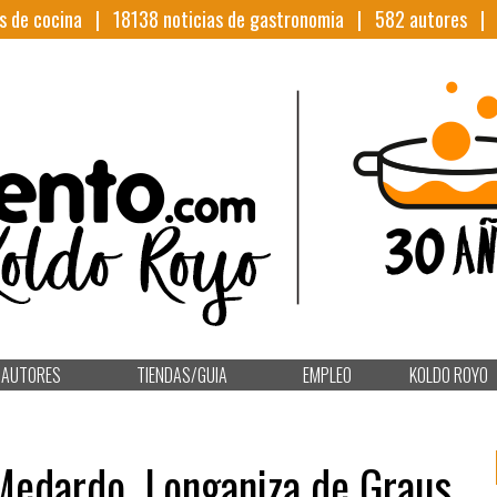
s de cocina |
18138
noticias de gastronomia |
582
autores 
AUTORES
TIENDAS/GUIA
EMPLEO
KOLDO ROYO
Medardo, Longaniza de Graus,