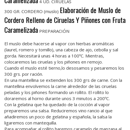
Caramelizada
4 UD. CIRUELAS
Elaboración de Muslo de
300 GR. CORDERO (muslo)
Cordero Relleno de Ciruelas Y Piñones con Fruta
Caramelizada
PREPARACIÓN
El muslo debe hacerse al vapor con hierbas aromáticas
(laurel, romero y tomillo), una cabeza de ajo, cebolla y sal
gorda. Necesitará unas 4 horas a 100ºC. Mientras,
colocaremos las ciruelas y los piñones en remojo.
Cuando el muslo esté tierno,lo desosamos y pesaremos los
300 grs. por ración.
En una mantellina se extienden los 300 grs de carne. Con la
mantellina envolvemos la carne alrededor de las ciruelas
peladas y los piñones formando un rollito. El rollito lo
doraremos al horno durante unos 3 minutos a 200ºC.
Con la gelatina que ha quedado de la cocción al vapor
preparemos una salsa. Reduciremos vino rancio al que
añadiremos un poco de gelatina y española, la salsa la
ligaremos con mantequilla.
Para acompañar al rollito haremos caramelo de manzana al