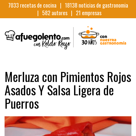
7033
recetas de cocina |
18138
noticias de gastronomia
|
582
autores |
21
empresas
Merluza con Pimientos Rojos
Asados Y Salsa Ligera de
Puerros