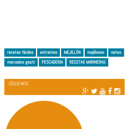
recetas fáciles
entrantes
MEJILLÓN
mejillones
varios
mercados gastr
PESCADERIA
RECETAS MARINERAS
SÍGUENOS