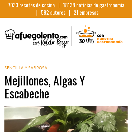
7033
recetas de cocina |
18138
noticias de gastronomia
|
582
autores |
21
empresas
SENCILLA Y SABROSA
Mejillones, Algas Y
Escabeche