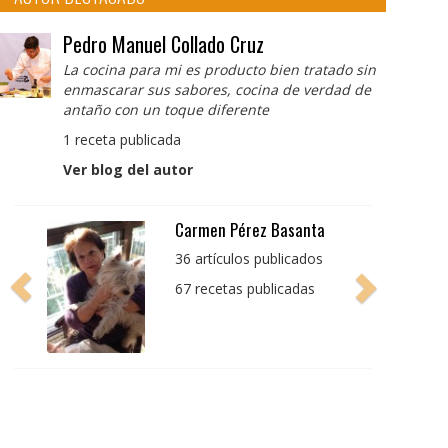
Pedro Manuel Collado Cruz
La cocina para mi es producto bien tratado sin
enmascarar sus sabores, cocina de verdad de
antaño con un toque diferente
1 receta publicada
Ver blog del autor
Pedro Manuel Collado
Cruz
La cocina para mi es
producto bien tratado
sin enmascarar sus
sabores, cocina de
verdad de antaño con
un toque diferente
1 receta publicada