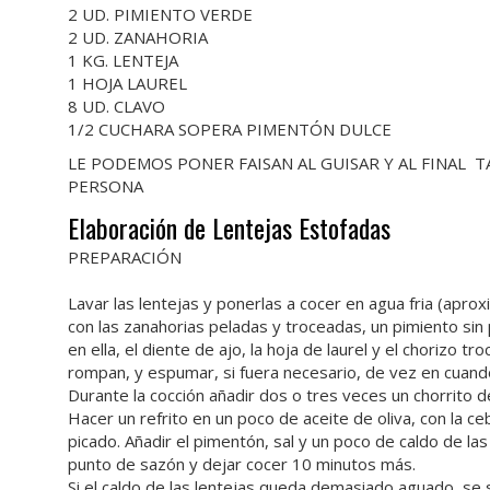
2 UD. PIMIENTO VERDE
2 UD. ZANAHORIA
1 KG. LENTEJA
1 HOJA LAUREL
8 UD. CLAVO
1/2 CUCHARA SOPERA PIMENTÓN DULCE
LE PODEMOS PONER FAISAN AL GUISAR Y AL FINAL T
PERSONA
Elaboración de Lentejas Estofadas
PREPARACIÓN
Lavar las lentejas y ponerlas a cocer en agua fria (apr
con las zanahorias peladas y troceadas, un pimiento sin 
en ella, el diente de ajo, la hoja de laurel y el chorizo 
rompan, y espumar, si fuera necesario, de vez en cuand
Durante la cocción añadir dos o tres veces un chorrito d
Hacer un refrito en un poco de aceite de oliva, con la 
picado. Añadir el pimentón, sal y un poco de caldo de las le
punto de sazón y dejar cocer 10 minutos más.
Si el caldo de las lentejas queda demasiado aguado, se s