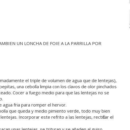
AMBIEN UN LONCHA DE FOIE A LA PARRILLA POR
oximadamente el triple de volumen de agua que de lentejas),
pepitas, una cebolla limpia con los clavos de olor pinchados
troceado. Cocer a fuego medio para que las lentejas no se
o.
e agua fria para romper el hervor.
cebolla que queda y medio pimiento verde, todo muy bien
ntejas. Incorporar este refrito a las lentejas, rectificar el
acan unas lentejas, se trituran y se añaden al guiso.