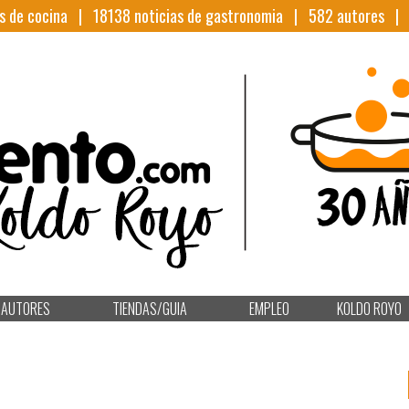
s de cocina |
18138
noticias de gastronomia |
582
autores 
AUTORES
TIENDAS/GUIA
EMPLEO
KOLDO ROYO