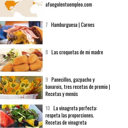
6
Bolsa de trabajo:
afuegolentoempleo.com
7
Hamburguesa | Carnes
8
Las croquetas de mi madre
9
Panecillos, gazpacho y
bavarois, tres recetas de premio |
Recetas y menús