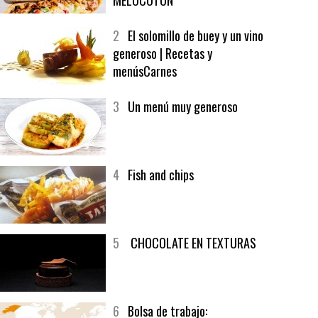
1
CRUNCH WRAP SUPREME CON
SOFRITO DE TOMATE AL CAFÉ Y
MELOCOTÓN
2
El solomillo de buey y un vino
generoso | Recetas y
menúsCarnes
3
Un menú muy generoso
4
Fish and chips
5
CHOCOLATE EN TEXTURAS