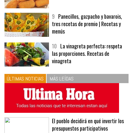
9
Panecillos, gazpacho y bavarois,
tres recetas de premio | Recetas y
menús
10
La vinagreta perfecta: respeta
las proporciones. Recetas de
vinagreta
ÚLTIMAS NOTICIAS
MÁS LEÍDAS
El pueblo decidirá en qué invertir los