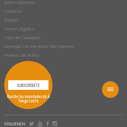
Empresas
Sobre nosotros
Contacto
Empleo
Textos legales
Taps de Cadaques
Lentejas con Verduras Olla Express
Huevos sin Aceite
Toggle
navigation
SUBSCRÍBETE
Recibe las novedades de A
Fuego Lento