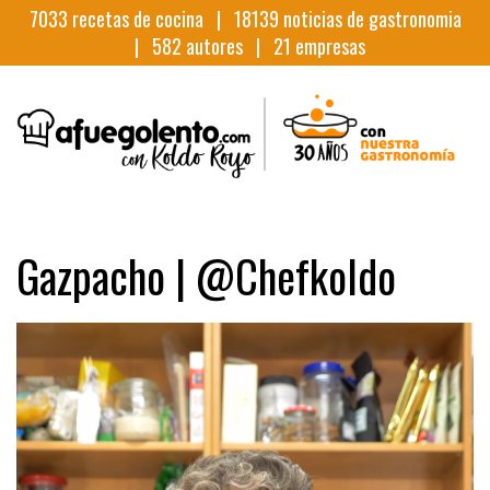
7033
recetas de cocina |
18139
noticias de gastronomia
|
582
autores |
21
empresas
Gazpacho | @Chefkoldo