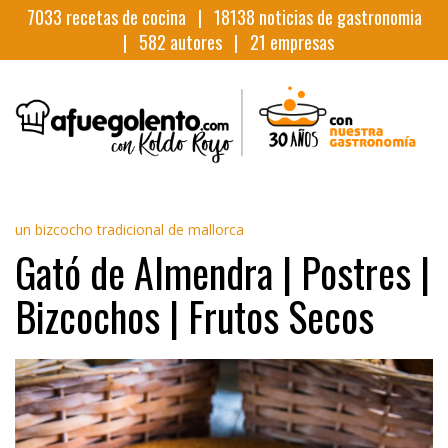
7033
recetas de cocina |
18138
noticias de gastronomia
|
582
autores |
21
empresas
un bizcocho tradicional de mallorca
Gató de Almendra | Postres |
Bizcochos | Frutos Secos