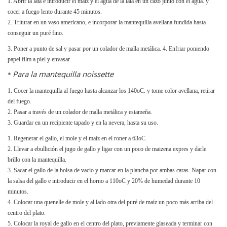
1. Abrir la lata e introducir el maíz y el agua de la lata en un cazo junto con el agua. y
cocer a fuego lento durante 45 minutos.
2. Triturar en un vaso americano, e incorporar la mantequilla avellana fundida hasta
conseguir un puré fino.
3. Poner a punto de sal y pasar por un colador de malla metálica. 4. Enfriar poniendo
papel film a piel y envasar.
Para la mantequilla noissette
*
1. Cocer la mantequilla al fuego hasta alcanzar los 140oC. y tome color avellana, retirar
del fuego.
2. Pasar a través de un colador de malla metálica y estameña.
3. Guardar en un recipiente tapado y en la nevera, hasta su uso.
1. Regenerar el gallo, el mole y el maíz en el roner a 63oC.
2. Llevar a ebullición el jugo de gallo y ligar con un poco de maizena expres y darle
brillo con la mantequilla.
3. Sacar el gallo de la bolsa de vacio y marcar en la plancha por ambas caras. Napar con
la salsa del gallo e introducir en el horno a 110oC y 20% de humedad durante 10
minutos.
4. Colocar una quenelle de mole y al lado otra del puré de maíz un poco más arriba del
centro del plato.
5. Colocar la royal de gallo en el centro del plato, previamente glaseada y terminar con