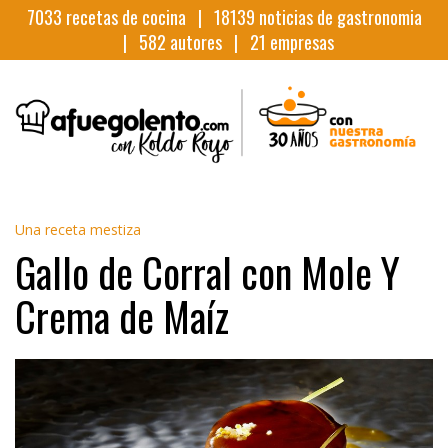
7033
recetas de cocina |
18139
noticias de gastronomia
|
582
autores |
21
empresas
Una receta mestiza
Gallo de Corral con Mole Y
Crema de Maíz