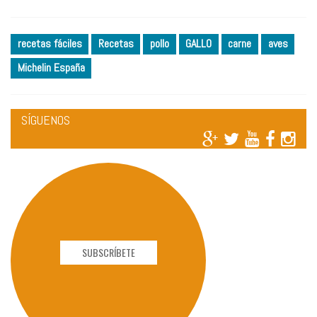
recetas fáciles
Recetas
pollo
GALLO
carne
aves
Michelin España
SÍGUENOS
SUBSCRÍBETE