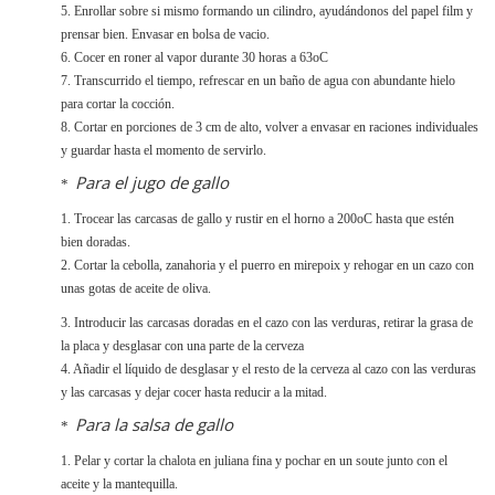
5. Enrollar sobre si mismo formando un cilindro, ayudándonos del papel film y
prensar bien. Envasar en bolsa de vacio.
6. Cocer en roner al vapor durante 30 horas a 63oC
7. Transcurrido el tiempo, refrescar en un baño de agua con abundante hielo
para cortar la cocción.
8. Cortar en porciones de 3 cm de alto, volver a envasar en raciones individuales
y guardar hasta el momento de servirlo.
Para el jugo de gallo
*
1. Trocear las carcasas de gallo y rustir en el horno a 200oC hasta que estén
bien doradas.
2. Cortar la cebolla, zanahoria y el puerro en mirepoix y rehogar en un cazo con
unas gotas de aceite de oliva.
3. Introducir las carcasas doradas en el cazo con las verduras, retirar la grasa de
la placa y desglasar con una parte de la cerveza
4. Añadir el líquido de desglasar y el resto de la cerveza al cazo con las verduras
y las carcasas y dejar cocer hasta reducir a la mitad.
Para la salsa de gallo
*
1. Pelar y cortar la chalota en juliana fina y pochar en un soute junto con el
aceite y la mantequilla.