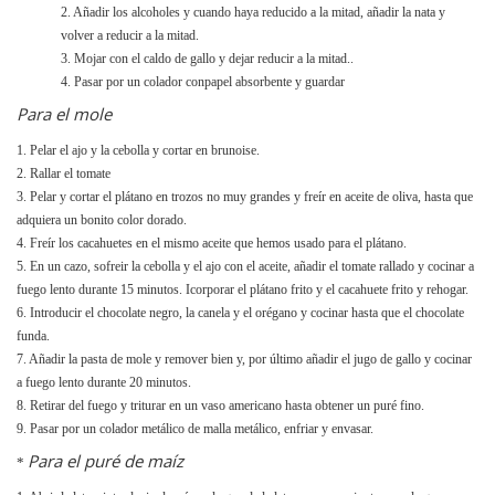
2. Añadir los alcoholes y cuando haya reducido a la mitad, añadir la nata y
volver a reducir a la mitad.
3. Mojar con el caldo de gallo y dejar reducir a la mitad..
4. Pasar por un colador conpapel absorbente y guardar
Para el mole
1. Pelar el ajo y la cebolla y cortar en brunoise.
2. Rallar el tomate
3. Pelar y cortar el plátano en trozos no muy grandes y freír en aceite de oliva, hasta que
adquiera un bonito color dorado.
4. Freír los cacahuetes en el mismo aceite que hemos usado para el plátano.
5. En un cazo, sofreir la cebolla y el ajo con el aceite, añadir el tomate rallado y cocinar a
fuego lento durante 15 minutos. Icorporar el plátano frito y el cacahuete frito y rehogar.
6. Introducir el chocolate negro, la canela y el orégano y cocinar hasta que el chocolate
funda.
7. Añadir la pasta de mole y remover bien y, por último añadir el jugo de gallo y cocinar
a fuego lento durante 20 minutos.
8. Retirar del fuego y triturar en un vaso americano hasta obtener un puré fino.
9. Pasar por un colador metálico de malla metálico, enfriar y envasar.
Para el puré de maíz
*