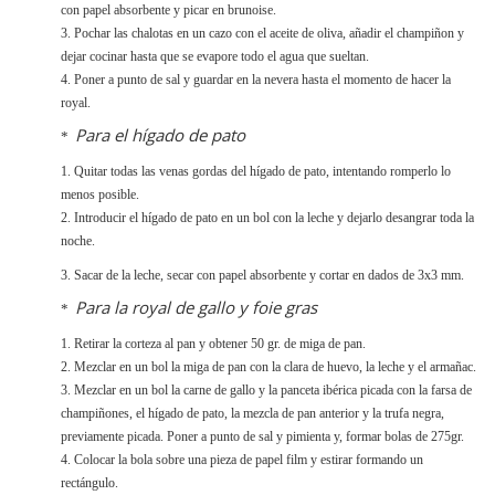
con papel absorbente y picar en brunoise.
3. Pochar las chalotas en un cazo con el aceite de oliva, añadir el champiñon y
dejar cocinar hasta que se evapore todo el agua que sueltan.
4. Poner a punto de sal y guardar en la nevera hasta el momento de hacer la
royal.
Para el hígado de pato
*
1. Quitar todas las venas gordas del hígado de pato, intentando romperlo lo
menos posible.
2. Introducir el hígado de pato en un bol con la leche y dejarlo desangrar toda la
noche.
3. Sacar de la leche, secar con papel absorbente y cortar en dados de 3x3 mm.
Para la royal de gallo y foie gras
*
1. Retirar la corteza al pan y obtener 50 gr. de miga de pan.
2. Mezclar en un bol la miga de pan con la clara de huevo, la leche y el armañac.
3. Mezclar en un bol la carne de gallo y la panceta ibérica picada con la farsa de
champiñones, el hígado de pato, la mezcla de pan anterior y la trufa negra,
previamente picada. Poner a punto de sal y pimienta y, formar bolas de 275gr.
4. Colocar la bola sobre una pieza de papel film y estirar formando un
rectángulo.