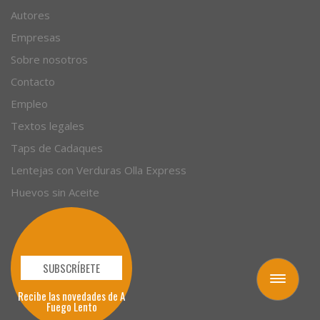
Autores
Empresas
Sobre nosotros
Contacto
Empleo
Textos legales
Taps de Cadaques
Lentejas con Verduras Olla Express
Huevos sin Aceite
SUBSCRÍBETE
Toggle
Recibe las novedades de A
navigation
Fuego Lento