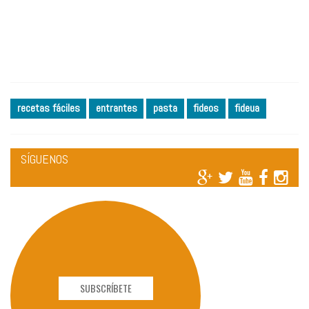
recetas fáciles
entrantes
pasta
fideos
fideua
SÍGUENOS
SUBSCRÍBETE