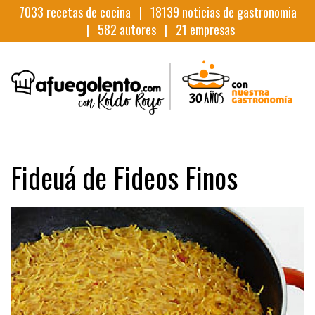
7033
recetas de cocina |
18139
noticias de gastronomia
|
582
autores |
21
empresas
Fideuá de Fideos Finos