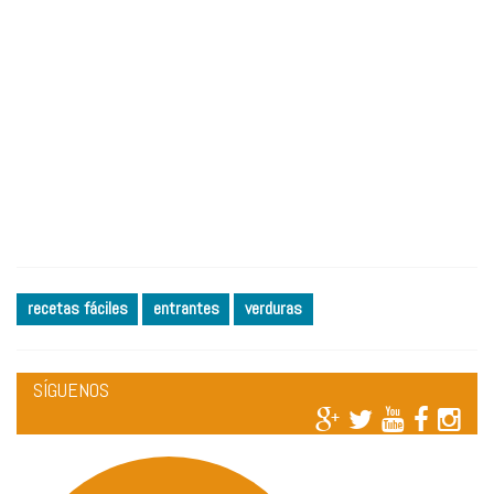
recetas fáciles
entrantes
verduras
SÍGUENOS