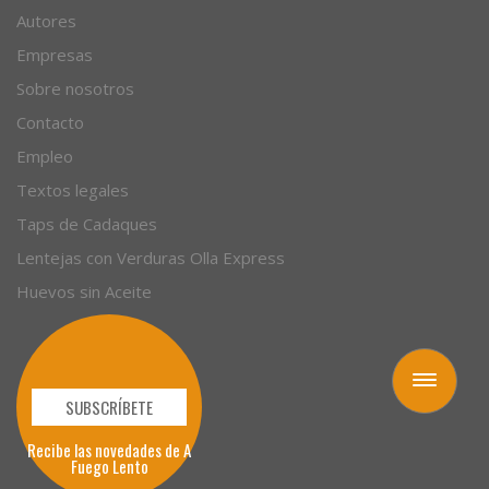
Autores
Empresas
Sobre nosotros
Contacto
Empleo
Textos legales
Taps de Cadaques
Lentejas con Verduras Olla Express
Huevos sin Aceite
Toggle
navigation
SUBSCRÍBETE
Recibe las novedades de A
Fuego Lento