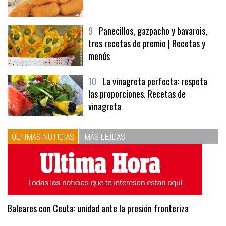
8
Las croquetas de mi madre
9
Panecillos, gazpacho y bavarois,
tres recetas de premio | Recetas y
menús
10
La vinagreta perfecta: respeta
las proporciones. Recetas de
vinagreta
ÚLTIMAS NOTICIAS
MÁS LEÍDAS