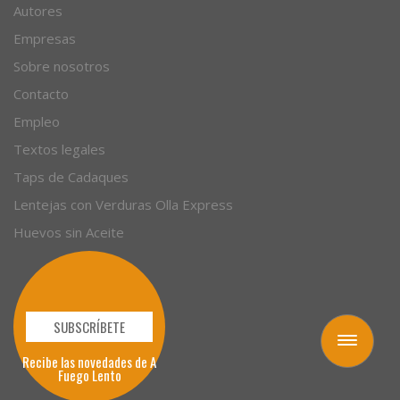
Artículos
Autores
Empresas
Sobre nosotros
Contacto
Empleo
Textos legales
Taps de Cadaques
Lentejas con Verduras Olla Express
Huevos sin Aceite
Toggle
navigation
SUBSCRÍBETE
Recibe las novedades de A