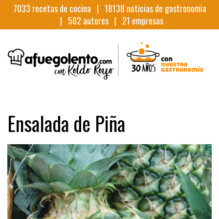
7033
recetas de cocina |
18138
noticias de gastronomia
|
582
autores |
21
empresas
Ensalada de Piña