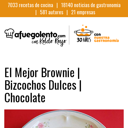
7033
recetas de cocina |
18140
noticias de gastronomia
|
581
autores |
21
empresas
El Mejor Brownie |
Bizcochos Dulces |
Chocolate