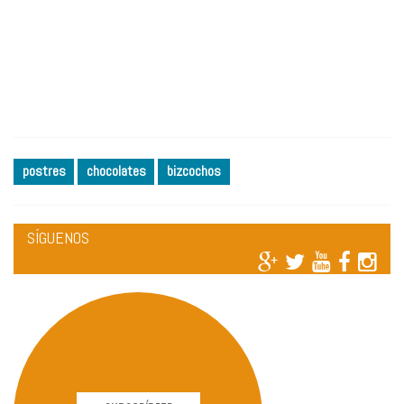
postres
chocolates
bizcochos
SÍGUENOS