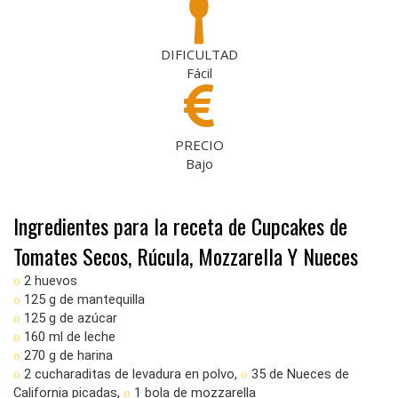
DIFICULTAD
Fácil
PRECIO
Bajo
Ingredientes para la receta de Cupcakes de
Tomates Secos, Rúcula, Mozzarella Y Nueces
2 huevos
o
125 g de mantequilla
o
125 g de azúcar
o
160 ml de leche
o
270 g de harina
o
2 cucharaditas de levadura en polvo,
35 de Nueces de
o
o
California picadas,
1 bola de mozzarella
o