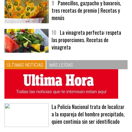
9
Panecillos, gazpacho y bavarois,
tres recetas de premio | Recetas y
menús
10
La vinagreta perfecta: respeta
las proporciones. Recetas de
vinagreta
ÚLTIMAS NOTICIAS
MÁS LEÍDAS
La Policía Nacional trata de localizar
a la expareja del hombre precipitado,
quien continúa sin ser identificado