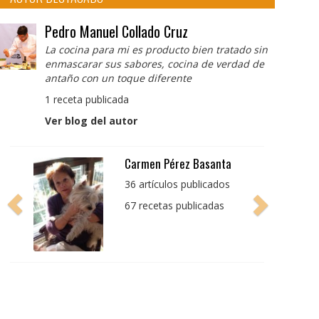
Pedro Manuel Collado Cruz
La cocina para mi es producto bien tratado sin
enmascarar sus sabores, cocina de verdad de
antaño con un toque diferente
1 receta publicada
Ver blog del autor
Pedro Manuel Collado
Cruz
La cocina para mi es
producto bien tratado
sin enmascarar sus
sabores, cocina de
verdad de antaño con
un toque diferente
1 receta publicada