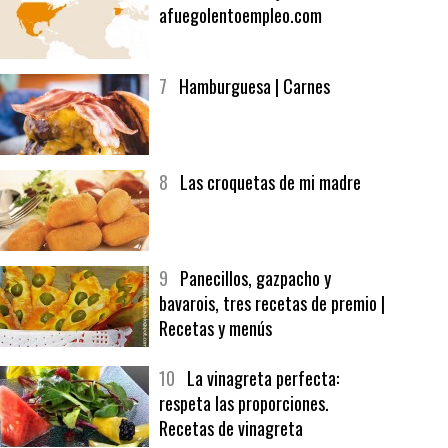
6
Bolsa de trabajo:
afuegolentoempleo.com
7
Hamburguesa | Carnes
8
Las croquetas de mi madre
9
Panecillos, gazpacho y
bavarois, tres recetas de premio |
Recetas y menús