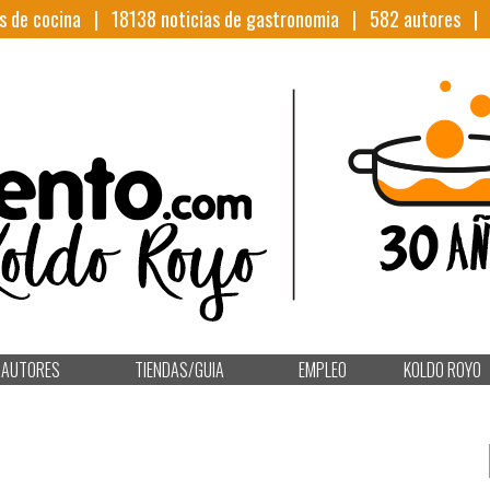
s de cocina |
18138
noticias de gastronomia |
582
autores 
AUTORES
TIENDAS/GUIA
EMPLEO
KOLDO ROYO