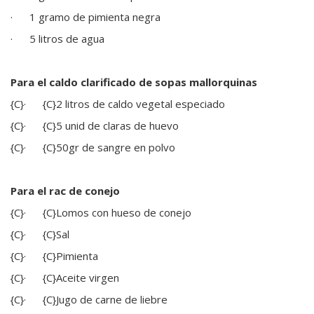
·
1 gramo de pimienta negra
·
5 litros de agua
Para el caldo clarificado de sopas mallorquinas
{C}
· {C}
2 litros de caldo vegetal especiado
{C}
· {C}
5 unid de claras de huevo
{C}
· {C}
50gr de sangre en polvo
Para el rac de conejo
{C}
· {C}
Lomos con hueso de conejo
{C}
· {C}
Sal
{C}
· {C}
Pimienta
{C}
· {C}
Aceite virgen
{C}
· {C}
Jugo de carne de liebre