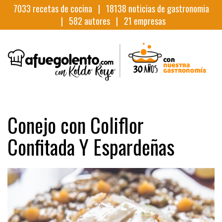
7033
recetas de cocina |
18138
noticias de gastronomia
|
582
autores |
21
empresas
Conejo con Coliflor
Confitada Y Espardeñas