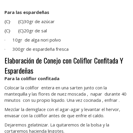
Para las espardeñas
{C}
· {C}
30gr de azúcar
{C}
· {C}
20gr de sal
·
10gr de alga nori polvo
·
300gr de espardeña fresca
Elaboración de Conejo con Coliflor Confitada Y
Espardeñas
Para la coliflor confitada
Colocar la coliflor entera en una sarten junto con la
mantequilla y las flores de nuez moscada , napar durante 40
minutos con su propio liquido. Una vez cocinada , enfriar .
Mezclar la demiglace con el agar-agar y levantar el hervor,
envasar con la coliflor antes de que enfrie el caldo.
Dejaremos gelatinizar. La quitaremos de la bolsa y la
cortaremos hacienda lingotes.