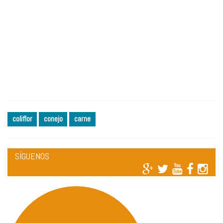
coliflor
conejo
carne
SÍGUENOS