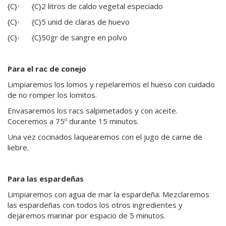
{C}
{C}
2 litros de caldo vegetal especiado
·
{C}
{C}
5 unid de claras de huevo
·
{C}
{C}
50gr de sangre en polvo
·
Para el rac de conejo
Limpiaremos los lomos y repelaremos el hueso con cuidado
de no romper los lomitos.
Envasaremos los racs salpimetados y con aceite.
Coceremos a 75º durante 15 minutos.
Una vez cocinados laquearemos con el jugo de carne de
liebre.
Para las espardeñas
Limpiaremos con agua de mar la espardeña. Mezclaremos
las espardeñas con todos los otros ingredientes y
dejaremos marinar por espacio de 5 minutos.