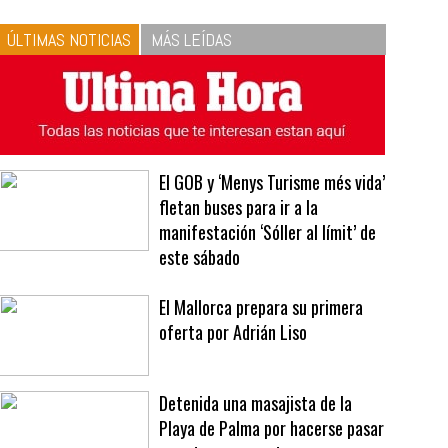
10
La vinagreta perfecta:
respeta las proporciones.
Recetas de vinagreta
ÚLTIMAS NOTICIAS
MÁS LEÍDAS
El GOB y ‘Menys Turisme més vida’
fletan buses para ir a la
manifestación ‘Sóller al límit’ de
este sábado
El Mallorca prepara su primera
oferta por Adrián Liso