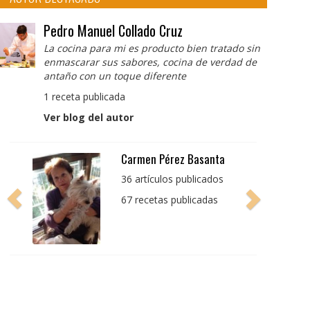
Pedro Manuel Collado Cruz
La cocina para mi es producto bien tratado sin
enmascarar sus sabores, cocina de verdad de
antaño con un toque diferente
1 receta publicada
Ver blog del autor
Pedro Manuel Collado
Cruz
La cocina para mi es
producto bien tratado
sin enmascarar sus
sabores, cocina de
verdad de antaño con
un toque diferente
1 receta publicada