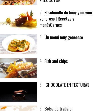
1
CRUNCH WRAP SUPREME CON
SOFRITO DE TOMATE AL CAFÉ Y
MELOCOTÓN
2
El solomillo de buey y un vino
generoso | Recetas y
menúsCarnes
3
Un menú muy generoso
4
Fish and chips
5
CHOCOLATE EN TEXTURAS