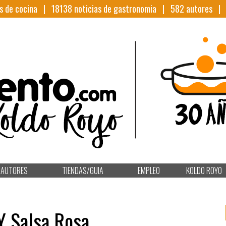
s de cocina |
18138
noticias de gastronomia |
582
autores 
AUTORES
TIENDAS/GUIA
EMPLEO
KOLDO ROYO
Y Salsa Rosa