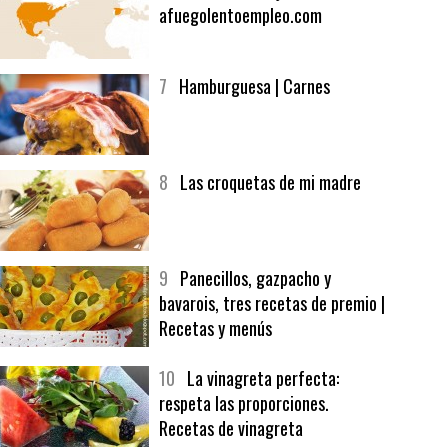
6
Bolsa de trabajo:
afuegolentoempleo.com
7
Hamburguesa | Carnes
8
Las croquetas de mi madre
9
Panecillos, gazpacho y
bavarois, tres recetas de premio |
Recetas y menús