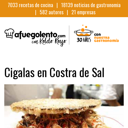
7033
recetas de cocina |
18139
noticias de gastronomia
|
582
autores |
21
empresas
Cigalas en Costra de Sal