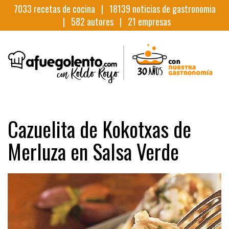
7033
recetas de cocina |
18139
noticias de gastronomia
|
582
autores |
21
empresas
Cazuelita de Kokotxas de
Merluza en Salsa Verde