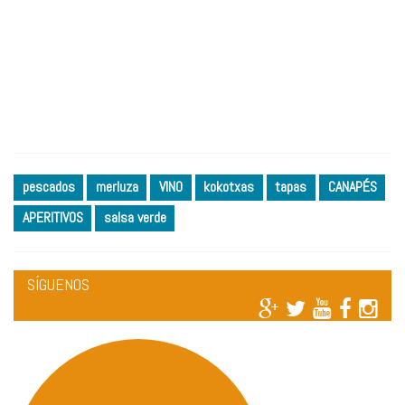
pescados
merluza
VINO
kokotxas
tapas
CANAPÉS
APERITIVOS
salsa verde
SÍGUENOS