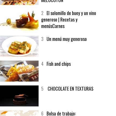
1
CRUNCH WRAP SUPREME CON
SOFRITO DE TOMATE AL CAFÉ Y
MELOCOTÓN
2
El solomillo de buey y un vino
generoso | Recetas y
menúsCarnes
3
Un menú muy generoso
4
Fish and chips
5
CHOCOLATE EN TEXTURAS