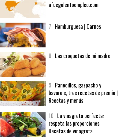
6
Bolsa de trabajo:
afuegolentoempleo.com
7
Hamburguesa | Carnes
8
Las croquetas de mi madre
9
Panecillos, gazpacho y
bavarois, tres recetas de premio |
Recetas y menús