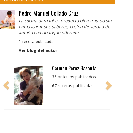
Pedro Manuel Collado Cruz
La cocina para mi es producto bien tratado sin
enmascarar sus sabores, cocina de verdad de
antaño con un toque diferente
1 receta publicada
Ver blog del autor
Pedro Manuel Collado
Cruz
La cocina para mi es
producto bien tratado
sin enmascarar sus
sabores, cocina de
verdad de antaño con
un toque diferente
1 receta publicada