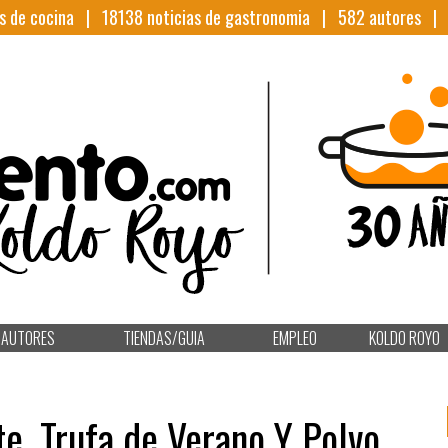
s de cocina |
18138
noticias de gastronomia |
582
autores 
AUTORES
TIENDAS/GUIA
EMPLEO
KOLDO ROYO
e, Trufa de Verano Y Polvo