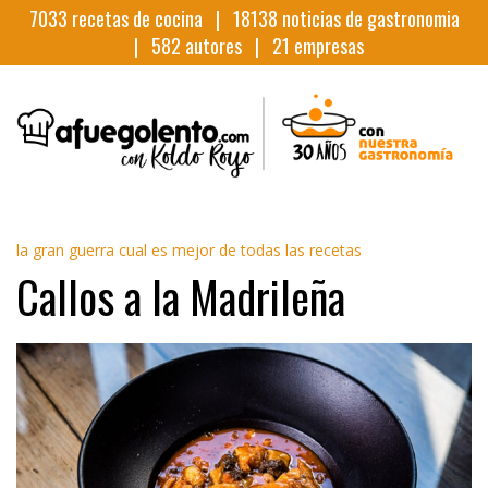
7033
recetas de cocina |
18138
noticias de gastronomia
|
582
autores |
21
empresas
la gran guerra cual es mejor de todas las recetas
Callos a la Madrileña