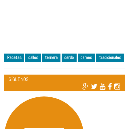
Recetas
callos
ternera
cerdo
carnes
tradicionales
SÍGUENOS