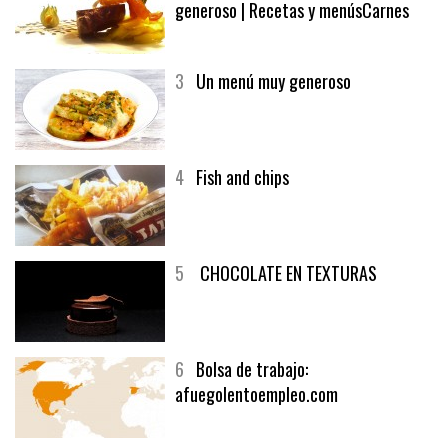
2
El solomillo de buey y un vino
generoso | Recetas y menúsCarnes
3
Un menú muy generoso
4
Fish and chips
5
CHOCOLATE EN TEXTURAS
6
Bolsa de trabajo:
afuegolentoempleo.com