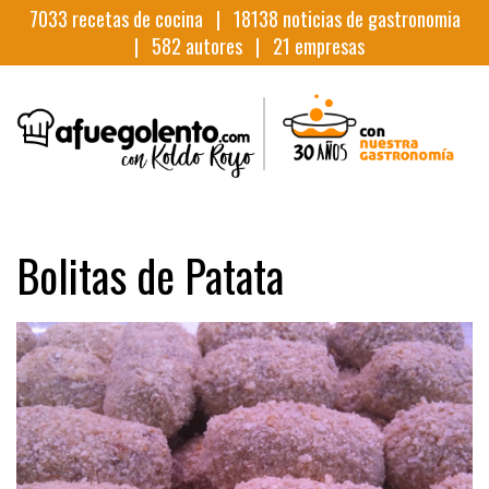
7033
recetas de cocina |
18138
noticias de gastronomia
|
582
autores |
21
empresas
Bolitas de Patata