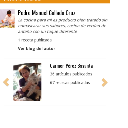
Pedro Manuel Collado Cruz
La cocina para mi es producto bien tratado sin
enmascarar sus sabores, cocina de verdad de
antaño con un toque diferente
1 receta publicada
Ver blog del autor
Pedro Manuel Collado
Cruz
La cocina para mi es
producto bien tratado
sin enmascarar sus
sabores, cocina de
verdad de antaño con
un toque diferente
1 receta publicada