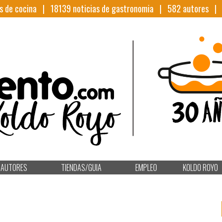
s de cocina |
18139
noticias de gastronomia |
582
autores 
AUTORES
TIENDAS/GUIA
EMPLEO
KOLDO ROYO