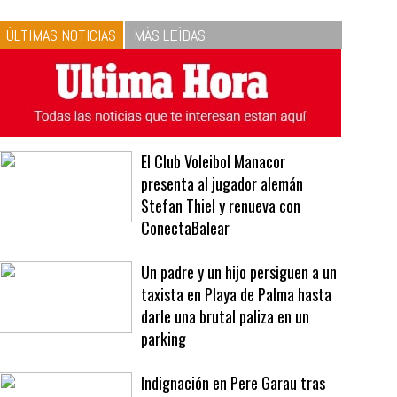
10
La vinagreta perfecta:
respeta las proporciones.
Recetas de vinagreta
ÚLTIMAS NOTICIAS
MÁS LEÍDAS
El Club Voleibol Manacor
presenta al jugador alemán
Stefan Thiel y renueva con
ConectaBalear
Un padre y un hijo persiguen a un
taxista en Playa de Palma hasta
darle una brutal paliza en un