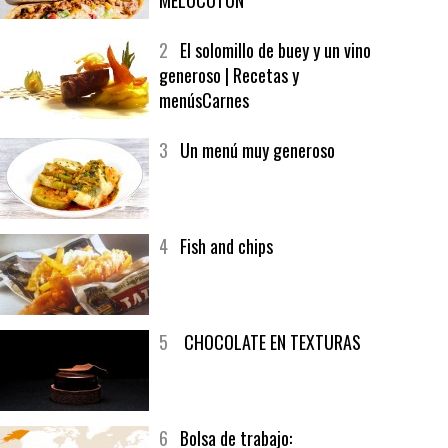
1
CRUNCH WRAP SUPREME CON
SOFRITO DE TOMATE AL CAFÉ Y
MELOCOTÓN
2
El solomillo de buey y un vino
generoso | Recetas y
menúsCarnes
3
Un menú muy generoso
4
Fish and chips
5
CHOCOLATE EN TEXTURAS