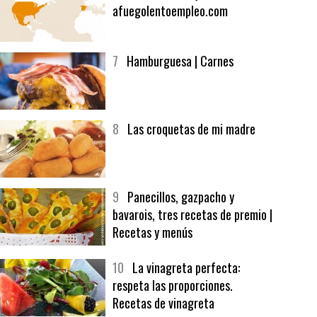
6
Bolsa de trabajo:
afuegolentoempleo.com
7
Hamburguesa | Carnes
8
Las croquetas de mi madre
9
Panecillos, gazpacho y
bavarois, tres recetas de premio |
Recetas y menús