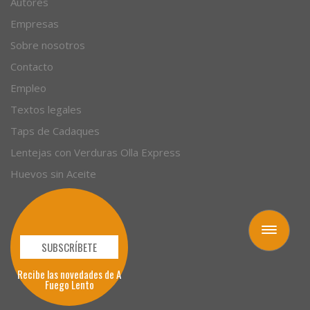
Autores
Empresas
Sobre nosotros
Contacto
Empleo
Textos legales
Taps de Cadaques
Lentejas con Verduras Olla Express
Huevos sin Aceite
Toggle
navigation
SUBSCRÍBETE
Recibe las novedades de A
Fuego Lento