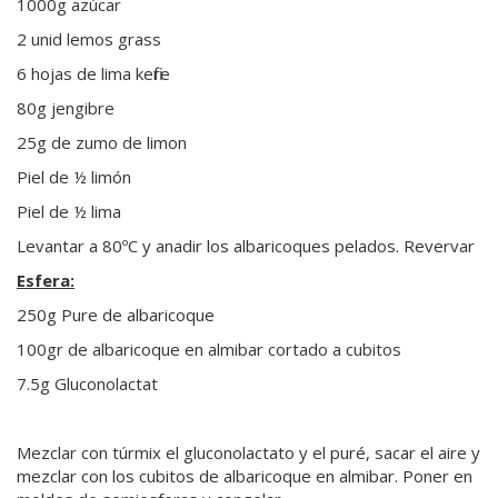
1000g azúcar
2 unid lemos grass
6 hojas de lima kefire
80g jengibre
25g de zumo de limon
Piel de ½ limón
Piel de ½ lima
Levantar a 80ºC y anadir los albaricoques pelados. Revervar
Esfera:
250g Pure de albaricoque
100gr de albaricoque en almibar cortado a cubitos
7.5g Gluconolactat
Mezclar con túrmix el gluconolactato y el puré, sacar el aire y
mezclar con los cubitos de albaricoque en almibar. Poner en