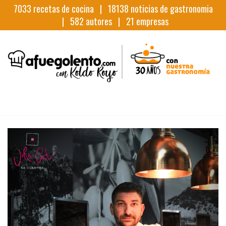
7033
recetas de cocina |
18138
noticias de gastronomia
|
582
autores |
21
empresas