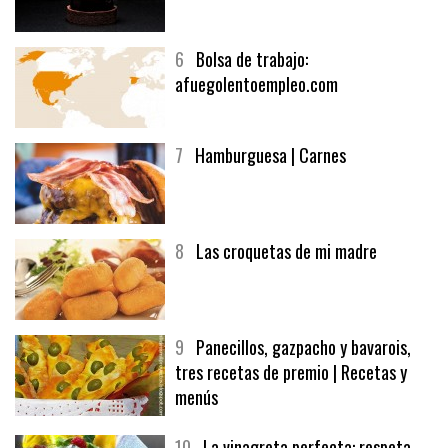
5
CHOCOLATE EN TEXTURAS
6
Bolsa de trabajo:
afuegolentoempleo.com
7
Hamburguesa | Carnes
8
Las croquetas de mi madre
9
Panecillos, gazpacho y bavarois,
tres recetas de premio | Recetas y
menús