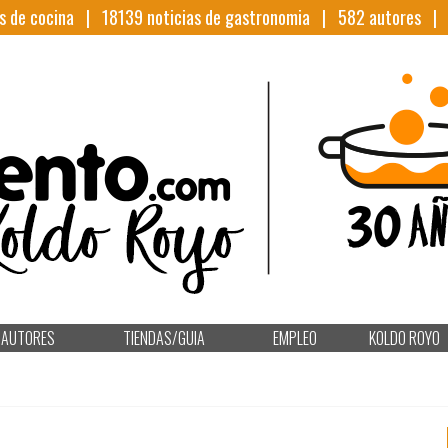
s de cocina |
18139
noticias de gastronomia |
582
autores 
AUTORES
TIENDAS/GUIA
EMPLEO
KOLDO ROYO