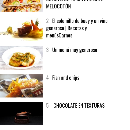
1
CRUNCH WRAP SUPREME CON
SOFRITO DE TOMATE AL CAFÉ Y
MELOCOTÓN
2
El solomillo de buey y un vino
generoso | Recetas y
menúsCarnes
3
Un menú muy generoso
4
Fish and chips
5
CHOCOLATE EN TEXTURAS