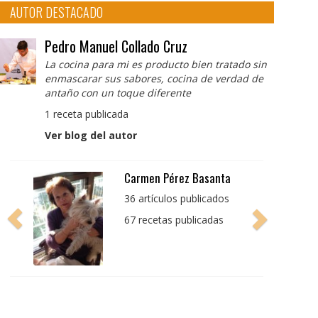
AUTOR DESTACADO
Pedro Manuel Collado Cruz
La cocina para mi es producto bien tratado sin
enmascarar sus sabores, cocina de verdad de
antaño con un toque diferente
1 receta publicada
Ver blog del autor
Pedro Manuel Collado
Cruz
La cocina para mi es
producto bien tratado
sin enmascarar sus
sabores, cocina de
verdad de antaño con
un toque diferente
1 receta publicada