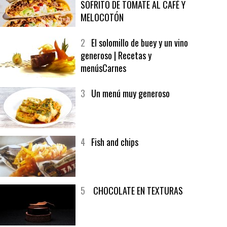
1
CRUNCH WRAP SUPREME CON
SOFRITO DE TOMATE AL CAFÉ Y
MELOCOTÓN
2
El solomillo de buey y un vino
generoso | Recetas y
menúsCarnes
3
Un menú muy generoso
4
Fish and chips