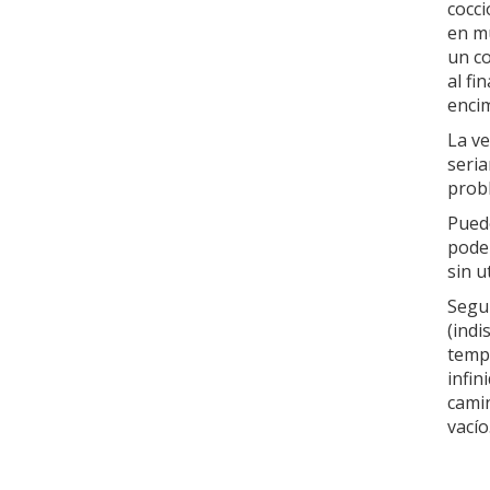
cocci
en m
un co
al fi
enci
La ve
seria
prob
Puedo
podem
sin ut
Segu
(indi
tempe
infi
cami
vacío