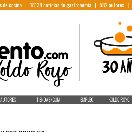
s de cocina |
18138
noticias de gastronomia |
582
autores 
AUTORES
TIENDAS/GUIA
EMPLEO
KOLDO ROYO