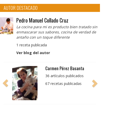
AUTOR DESTACADO
Pedro Manuel Collado Cruz
La cocina para mi es producto bien tratado sin
enmascarar sus sabores, cocina de verdad de
antaño con un toque diferente
1 receta publicada
Ver blog del autor
Pedro Manuel Collado
Cruz
La cocina para mi es
producto bien tratado
sin enmascarar sus
sabores, cocina de
verdad de antaño con
un toque diferente
1 receta publicada