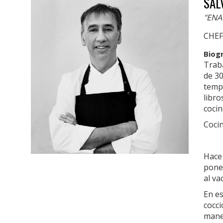
SAL
"ENA
CHE
Biog
Trab
de 30
temp
libro
cocin
Cocin
Hace
ponen
al vac
En es
cocc
maner