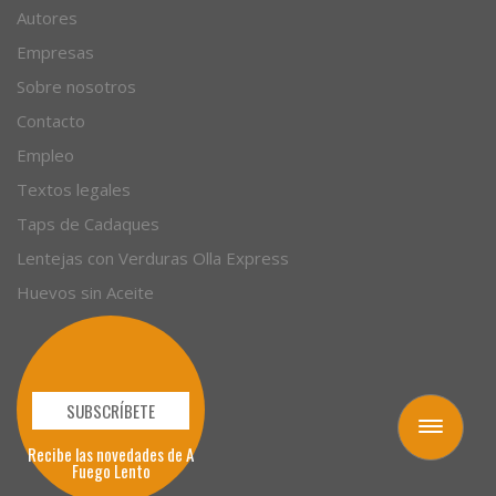
Artículos
Autores
Empresas
Sobre nosotros
Contacto
Empleo
Textos legales
Taps de Cadaques
Lentejas con Verduras Olla Express
Huevos sin Aceite
Toggle
navigation
SUBSCRÍBETE