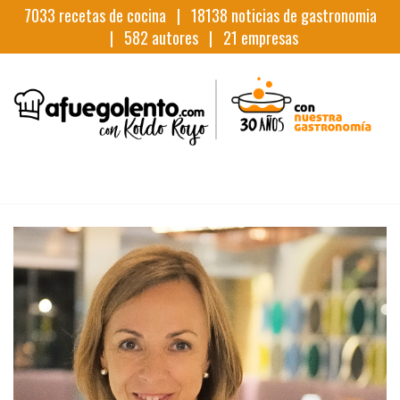
7033
recetas de cocina |
18138
noticias de gastronomia
|
582
autores |
21
empresas