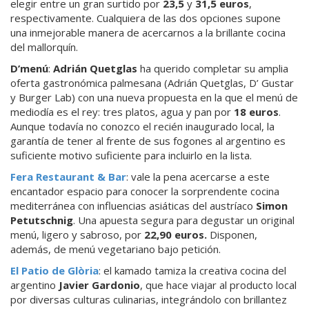
elegir entre un gran surtido por
23,5
y
31,5 euros
,
respectivamente. Cualquiera de las dos opciones supone
una inmejorable manera de acercarnos a la brillante cocina
del mallorquín.
D’menú
:
Adrián Quetglas
ha querido completar su amplia
oferta gastronómica palmesana (Adrián Quetglas, D’ Gustar
y Burger Lab) con una nueva propuesta en la que el menú de
mediodía es el rey: tres platos, agua y pan por
18 euros
.
Aunque todavía no conozco el recién inaugurado local, la
garantía de tener al frente de sus fogones al argentino es
suficiente motivo suficiente para incluirlo en la lista.
Fera Restaurant & Bar
: vale la pena acercarse a este
encantador espacio para conocer la sorprendente cocina
mediterránea con influencias asiáticas del austríaco
Simon
Petutschnig
. Una apuesta segura para degustar un original
menú, ligero y sabroso, por
22,90 euros.
Disponen,
además, de menú vegetariano bajo petición.
El Patio de Glòria
: el kamado tamiza la creativa cocina del
argentino
Javier Gardonio
, que hace viajar al producto local
por diversas culturas culinarias, integrándolo con brillantez