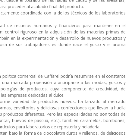
ivo, desde el tostado de las habas de cacao y de las avellanas,
para proceder al acabado final del producto.
ectamente coordinada con la de los técnicos de los laboratorios
idad de recursos humanos y financieros para mantener en el
n: control riguroso en la adquisición de las materias primas de
ambién en la experimentación y desarrollo de nuevos productos y
iosa de sus trabajadores es donde nace el gusto y el aroma
política comercial de Caffarel podría resumirse en el constante
n una marcada propensión a anticiparse a las modas, gustos y
tipologías de productos, cuya componente de creatividad, de
las empresas dedicadas al dulce.
enorme variedad de productos nuevos, ha lanzado al mercado
rmas, envoltorios y deliciosas confecciones que llevan la huella
0 productos diferentes. Pero las especialidades no son todas de
ra untar, huevos de pascua, etc.), también caramelos, bombones,
rtículos para laboratorios de repostería y heladería.
tan bajo la forma de cioccolatini duros y rellenos, de deliciosos