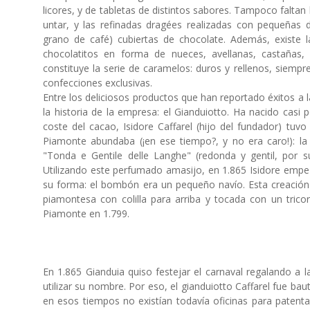
licores, y de tabletas de distintos sabores. Tampoco faltan
untar, y las refinadas dragées realizadas con pequeñas d
grano de café) cubiertas de chocolate. Además, existe la
chocolatitos en forma de nueces, avellanas, castañas,
constituye la serie de caramelos: duros y rellenos, siem
confecciones exclusivas.
Entre los deliciosos productos que han reportado éxitos a l
la historia de la empresa: el Gianduiotto. Ha nacido casi 
coste del cacao, Isidore Caffarel (hijo del fundador) tu
Piamonte abundaba (¡en ese tiempo?, y no era caro!): la
"Tonda e Gentile delle Langhe" (redonda y gentil, por 
Utilizando este perfumado amasijo, en 1.865 Isidore empez
su forma: el bombón era un pequeño navío. Esta creación 
piamontesa con colilla para arriba y tocada con un tricor
Piamonte en 1.799.
En 1.865 Gianduia quiso festejar el carnaval regalando a 
utilizar su nombre. Por eso, el gianduiotto Caffarel fue ba
en esos tiempos no existían todavía oficinas para patent