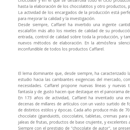
chocolate y en el que se desarrolla todo el ciclo product
hasta la elaboración de los chocolatitos y otro productos, 
La actividad de los encargados de la producción está perf
para mejorar la calidad y la investigación.
Desde siempre, Caffarel ha invertido una ingente cant
escalafón más alto los niveles de calidad de su producció
entrada, control de calidad sobre toda la producción, y t
nuevos métodos de elaboración. En la atmósfera silenc
inconfundible de todos los productos Caffarel.
El lema dominante que, desde siempre, ha caracterizado la 
estudio hacia las cambiantes exigencias del mercado, co
necesidades. Caffarel propone nuevas líneas y nuevas 
fantasía y de gusto hacen que destaque en el panorama de 
En 173 años de actividad, Caffarel ha inventado una 
decenas de millares de artículos con un vasto surtido de fo
de distintos estilos y épocas. Cada año produce más de 70
chocolate (gianduiotti, cioccolatini, tabletas, cremas pa
jaleas de frutas, productos de base crujiente, y excelentes a
Siempre con el prestigio de "chocolate de autor", se presen