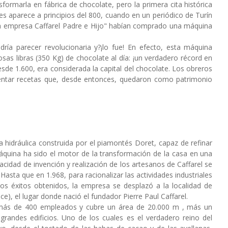
ormarla en fábrica de chocolate, pero la primera cita histórica
nes aparece a principios del 800, cuando en un periódico de Turín
"la empresa Caffarel Padre e Hijo" habían comprado una máquina
dría parecer revolucionaria y?¡lo fue! En efecto, esta máquina
as libras (350 Kg) de chocolate al día: ¡un verdadero récord en
sde 1.600, era considerada la capital del chocolate. Los obreros
ventar recetas que, desde entonces, quedaron como patrimonio
hidráulica construida por el piamontés Doret, capaz de refinar
máquina ha sido el motor de la transformación de la casa en una
cidad de invención y realización de los artesanos de Caffarel se
asta que en 1.968, para racionalizar las actividades industriales
los éxitos obtenidos, la empresa se desplazó a la localidad de
ce), el lugar donde nació el fundador Pierre Paul Caffarel.
e más de 400 empleados y cubre un área de 20.000 m , más un
randes edificios. Uno de los cuales es el verdadero reino del