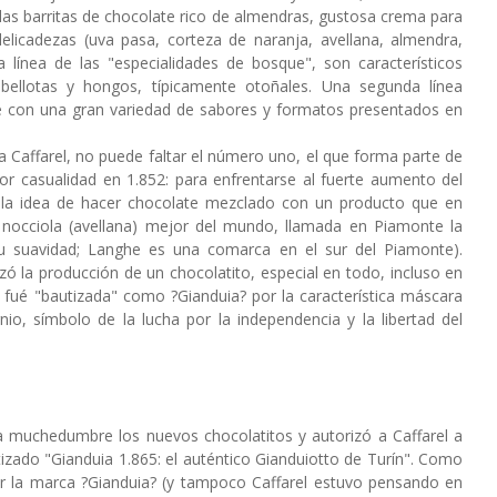
 las barritas de chocolate rico de almendras, gustosa crema para
elicadezas (uva pasa, corteza de naranja, avellana, almendra,
 línea de las "especialidades de bosque", son característicos
 bellotas y hongos, típicamente otoñales. Una segunda línea
pre con una gran variedad de sabores y formatos presentados en
a Caffarel, no puede faltar el número uno, el que forma parte de
por casualidad en 1.852: para enfrentarse al fuerte aumento del
vo la idea de hacer chocolate mezclado con un producto que en
 nocciola (avellana) mejor del mundo, llamada en Piamonte la
su suavidad; Langhe es una comarca en el sur del Piamonte).
ó la producción de un chocolatito, especial en todo, incluso en
fué "bautizada" como ?Gianduia? por la característica máscara
nio, símbolo de la lucha por la independencia y la libertad del
la muchedumbre los nuevos chocolatitos y autorizó a Caffarel a
utizado "Gianduia 1.865: el auténtico Gianduiotto de Turín". Como
ar la marca ?Gianduia? (y tampoco Caffarel estuvo pensando en