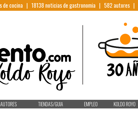
s de cocina |
18138
noticias de gastronomia |
582
autores 
AUTORES
TIENDAS/GUIA
EMPLEO
KOLDO ROYO