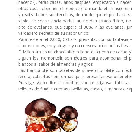
hacerlo?), otras casas, años después, empezaron a hacer ot
otras casas obtienen el producto formando el amasijo en 
y realizada por sus técnicos, de modo que el producto se
sabio, de consistencia particular, no demasiado fluido, 
alto de avellanas, que supera el 30%. Y las avellanas, jun
verdadero secreto de su sabor único.
Para festejar el 2.000, Caffarel presenta, con su fantasía y
elaboraciones, muy alegres y en consonancia con las fiesta
El Millenium es un chocolatito relleno de crema de cacao y
Siguen los Piemontelli, son ideales para acompañar el p
blancos al sabor de almendras y agrios.
Las Banconote son tabletas de suave chocolate con leche
receta, cubiertas con formas que representan varios billetes
Prestige, ya lo dice el nombre, son prestigiosas tableta
rellenos de fluidas cremas (avellanas, cacao, almendras, ca