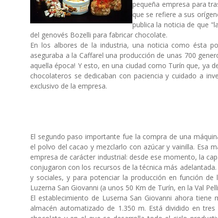
pequeña empresa para trasf
que se refiere a sus oríge
publica la noticia de que 
del genovés Bozelli para fabricar chocolate.
En los albores de la industria, una noticia como ésta po
aseguraba a la Caffarel una producción de unas 700 generos
aquella época! Y esto, en una ciudad como Turín que, ya de
chocolateros se dedicaban con paciencia y cuidado a in
exclusivo de la empresa.
El segundo paso importante fue la compra de una máquina 
el polvo del cacao y mezclarlo con azúcar y vainilla. Esa 
empresa de carácter industrial: desde ese momento, la capa
conjugaron con los recursos de la técnica más adelantada. H
y sociales, y para potenciar la producción en función de 
Luzerna San Giovanni (a unos 50 Km de Turín, en la Val Pelli
El establecimiento de Luserna San Giovanni ahora tien
almacén automatizado de 1.350 m. Está dividido en tres g