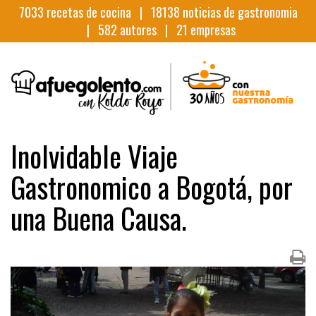
7033
recetas de cocina |
18138
noticias de gastronomia
|
582
autores |
21
empresas
Inolvidable Viaje
Gastronomico a Bogotá, por
una Buena Causa.