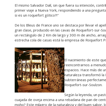
El mismo Salvador Dalí, sin que fuera su intención, con
primer viaje a Nueva York, respondiendo a una pregunta
si es un roquefort gótico?!"
De los Bleus de France uno se destaca por llevar el apel
gran clase, producido en las cavas de Roquefort-sur-Sou
un rectángulo de 2 Km de largo y 300 m de ancho, arraig
estrecha cola de casas está la empresa de Roquefort Pa
El nacimiento de este que
reencontrarnos a menudo.
espacios. Hace más de un 
naturaleza transformó la
subterráneas perfectament
Roquefort-sur-Soulzon.
Según la leyenda, un past
cuajada de oveja encima a una rebadana de pan de cent
moho? Este milagro de la naturaleza y del buen sabor, lo