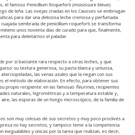
as, el famoso Penicillium Roqueforti (moisissure bleue)
ego de leña. Las ovejas criadas en los Causses se embriagan
áticas para dar una deliciosa leche cremosa y perfumada.
he cuajada sembrada de penicillium roqueforti se transforma
mínimo unos noventa días de curado para que, finalmente,
enta para deleitarnos el paladar.
de por sí bastante rara respecto a otras leches, y que
 queso: su textura generosa, su pasta blanca y untuosa,
 aterciopeladas, las venas azules que la riegan con sus
es el método de elaboración. En efecto, para obtener sus
su propio recipiente: en las famosas
fleurines
, recipientes
dades naturales, higrométricas y a temperatura estable y,
l aire, las esporas de un hongo microscópico, de la familia de
s son muy celosas de sus secretos y muy poco proclives a
empresa no hay secretos, y tampoco teme a la competencia
inegualables y únicas por la tarea que realizan, es decir,