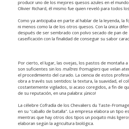
producir uno de los mejores quesos azules en el mundo. 
Olivier Richard, él mismo fue quien reveló para todos lo
Como ya anticipaba en parte al hablar de la leyenda, la
ni menos como la de los otros quesos. Con la única dife
después de ser sembrado con polvo secado de pan de ce
caseificación con la finalidad de conseguir su sabor carac
Por cierto, el lugar, las ovejas, los pastos de montaña a
son suficientes sin los
maîtres fromagiers
que velan ate
el procedimiento del curado. La ciencia de estos profes
obra a través sus sentidos: la textura, la suavidad, el co
costantemente vigilados, si acaso coregidos, a fin de qu
de su reputación, en una palabra: ¡único!
La célebre Cofradía de los Chevaliers du Taste-Fromage
en su "caballo de batalla". La empresa elabora un tipo e
mientras que hay otros dos tipos un poquito más ligeros
elaboran según la agricultura biológica.