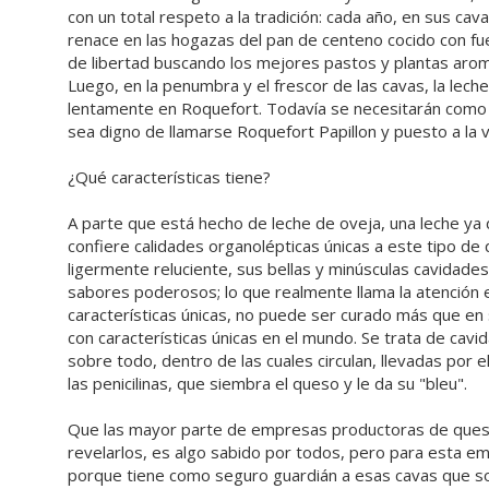
con un total respeto a la tradición: cada año, en sus cav
renace en las hogazas del pan de centeno cocido con fu
de libertad buscando los mejores pastos y plantas arom
Luego, en la penumbra y el frescor de las cavas, la lec
lentamente en Roquefort. Todavía se necesitarán como 
sea digno de llamarse Roquefort Papillon y puesto a la v
¿Qué características tiene?
A parte que está hecho de leche de oveja, una leche ya 
confiere calidades organolépticas únicas a este tipo de
ligermente reluciente, sus bellas y minúsculas cavidades
sabores poderosos; lo que realmente llama la atención 
características únicas, no puede ser curado más que en 
con características únicas en el mundo. Se trata de cavi
sobre todo, dentro de las cuales circulan, llevadas por e
las penicilinas, que siembra el queso y le da su "bleu".
Que las mayor parte de empresas productoras de queso
revelarlos, es algo sabido por todos, pero para esta 
porque tiene como seguro guardián a esas cavas que son 