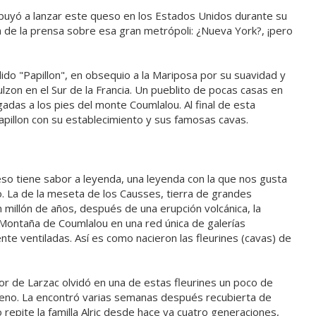
tribuyó a lanzar este queso en los Estados Unidos durante su
 de la prensa sobre esa gran metrópoli: ¿Nueva York?, ¡pero
lido "Papillon", en obsequio a la Mariposa por su suavidad y
lzon en el Sur de la Francia. Un pueblito de pocas casas en
adas a los pies del monte Coumlalou. Al final de esta
pillon con su establecimiento y sus famosas cavas.
so tiene sabor a leyenda, una leyenda con la que nos gusta
 La de la meseta de los Causses, tierra de grandes
millón de años, después de una erupción volcánica, la
 Montaña de Coumlalou en una red única de galerías
e ventiladas. Así es como nacieron las fleurines (cavas) de
or de Larzac olvidó en una de estas fleurines un poco de
eno. La encontró varias semanas después recubierta de
 repite la familla Alric desde hace ya cuatro generaciones,