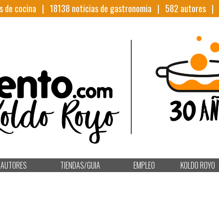
s de cocina |
18138
noticias de gastronomia |
582
autores 
AUTORES
TIENDAS/GUIA
EMPLEO
KOLDO ROYO