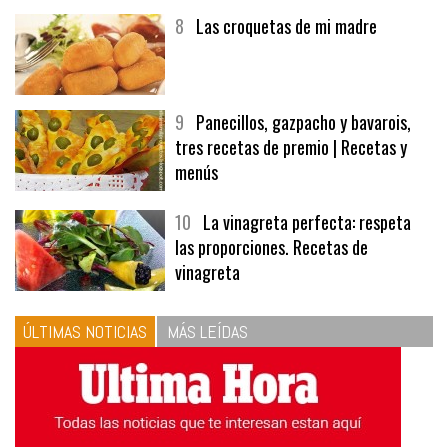
8
Las croquetas de mi madre
9
Panecillos, gazpacho y bavarois,
tres recetas de premio | Recetas y
menús
10
La vinagreta perfecta: respeta
las proporciones. Recetas de
vinagreta
ÚLTIMAS NOTICIAS
MÁS LEÍDAS