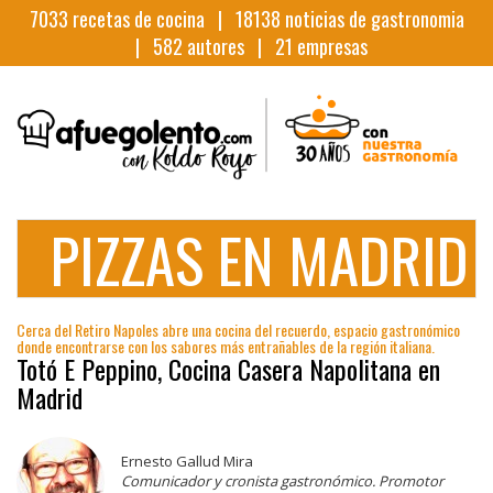
7033
recetas de cocina |
18138
noticias de gastronomia
|
582
autores |
21
empresas
PIZZAS EN MADRID
Cerca del Retiro Napoles abre una cocina del recuerdo, espacio gastronómico
donde encontrarse con los sabores más entrañables de la región italiana.
Totó E Peppino, Cocina Casera Napolitana en
Madrid
Ernesto Gallud Mira
Comunicador y cronista gastronómico. Promotor