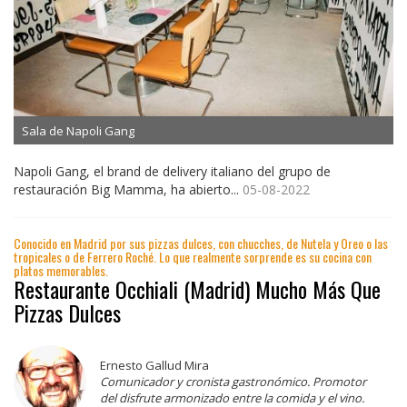
Sala de Napoli Gang
Napoli Gang, el brand de delivery italiano del grupo de
restauración Big Mamma, ha abierto...
05-08-2022
Conocido en Madrid por sus pizzas dulces, con chucches, de Nutela y Oreo o las
tropicales o de Ferrero Roché. Lo que realmente sorprende es su cocina con
platos memorables.
Restaurante Occhiali (Madrid) Mucho Más Que
Pizzas Dulces
Ernesto Gallud Mira
Comunicador y cronista gastronómico. Promotor
del disfrute armonizado entre la comida y el vino.