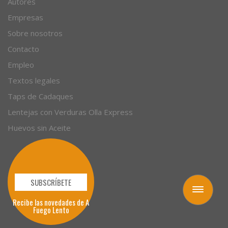
Autores
Empresas
Sobre nosotros
Contacto
Empleo
Textos legales
Taps de Cadaques
Lentejas con Verduras Olla Express
Huevos sin Aceite
SUBSCRÍBETE
Toggle
navigation
Recibe las novedades de A
Fuego Lento