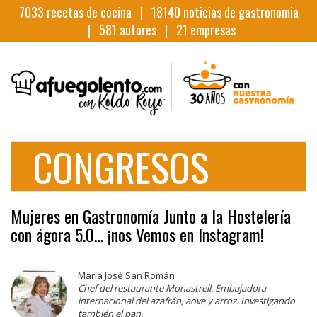
7033
recetas de cocina |
18140
noticias de gastronomia
|
581
autores |
21
empresas
CONGRESOS
Mujeres en Gastronomía Junto a la Hostelería
con ágora 5.0… ¡nos Vemos en Instagram!
María José San Román
Chef del restaurante Monastrell. Embajadora
internacional del azafrán, aove y arroz. Investigando
también el pan.