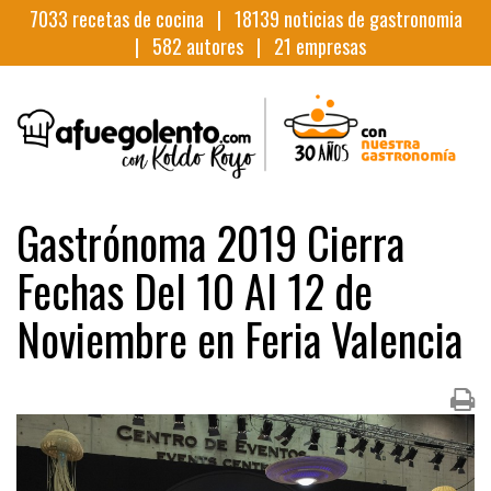
7033
recetas de cocina |
18139
noticias de gastronomia
|
582
autores |
21
empresas
Gastrónoma 2019 Cierra
Fechas Del 10 Al 12 de
Noviembre en Feria Valencia