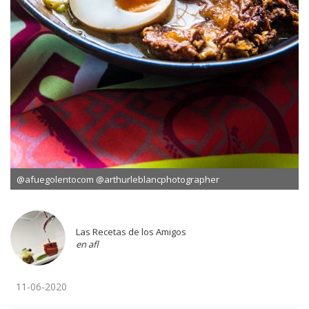
@afuegolentocom @arthurleblancphotographer
Las Recetas de los Amigos
en afl
11-06-2020