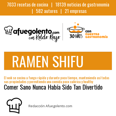
7033
recetas de cocina |
18139
noticias de gastronomia
|
582
autores |
21
empresas
RAMEN SHIFU
El wok se cocina a fuego rápido y durante poco tiempo, manteniendo así todas
sus propiedades y permitiendo una comida poco calórica y healthy
Comer Sano Nunca Había Sido Tan Divertido
Redacción Afuegolento.com