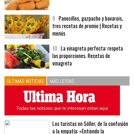
8
Las croquetas de mi madre
9
Panecillos, gazpacho y bavarois,
tres recetas de premio | Recetas y
menús
10
La vinagreta perfecta: respeta
las proporciones. Recetas de
vinagreta
ÚLTIMAS NOTICIAS
MÁS LEÍDAS