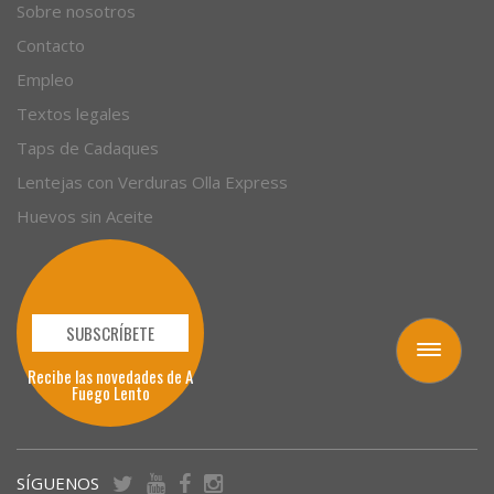
Empresas
Sobre nosotros
Contacto
Empleo
Textos legales
Taps de Cadaques
Lentejas con Verduras Olla Express
Huevos sin Aceite
Toggle
navigation
SUBSCRÍBETE
Recibe las novedades de A
Fuego Lento