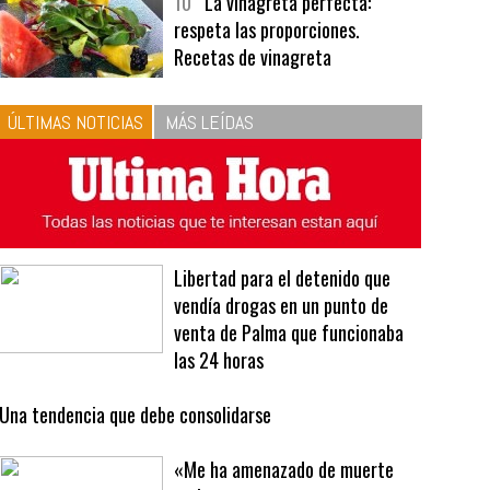
bavarois, tres recetas de premio |
Recetas y menús
10
La vinagreta perfecta:
respeta las proporciones.
Recetas de vinagreta
ÚLTIMAS NOTICIAS
MÁS LEÍDAS
Libertad para el detenido que
vendía drogas en un punto de
venta de Palma que funcionaba
las 24 horas