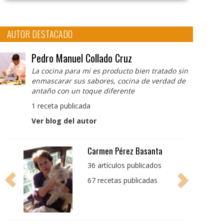
AUTOR DESTACADO
Pedro Manuel Collado Cruz
La cocina para mi es producto bien tratado sin
enmascarar sus sabores, cocina de verdad de
antaño con un toque diferente
1 receta publicada
Ver blog del autor
Pedro Manuel Collado
Cruz
La cocina para mi es
producto bien tratado
sin enmascarar sus
sabores, cocina de
verdad de antaño con