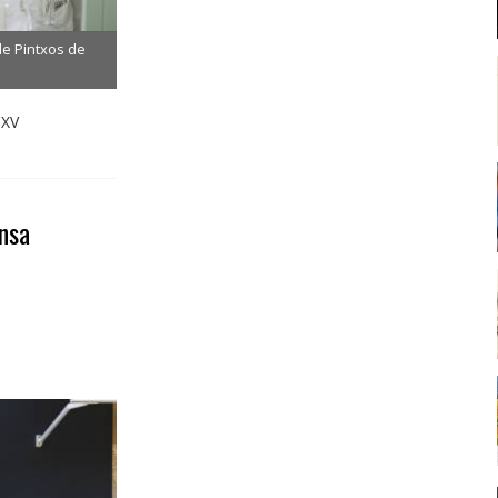
de Pintxos de
 XV
ensa