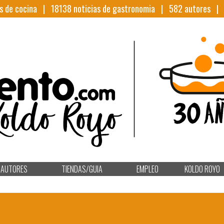
s de cocina |
18138
noticias de gastronomia |
582
autores 
AUTORES
TIENDAS/GUIA
EMPLEO
KOLDO ROYO