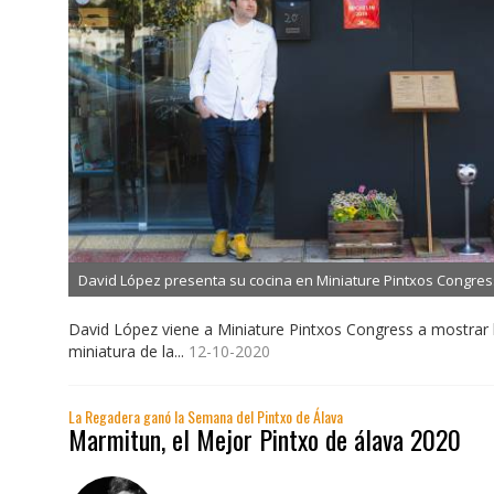
David López presenta su cocina en Miniature Pintxos Congres
David López viene a Miniature Pintxos Congress a mostrar 
miniatura de la...
12-10-2020
La Regadera ganó la Semana del Pintxo de Álava
Marmitun, el Mejor Pintxo de álava 2020