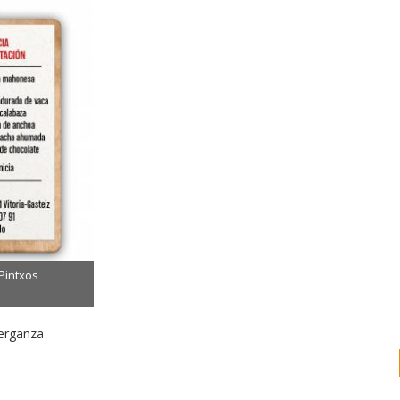
Pintxos
Berganza