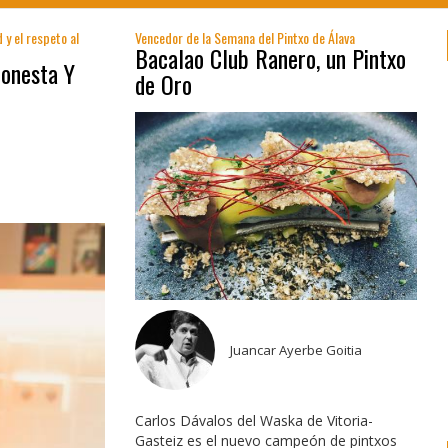
y el respeto al
Vencedor de la Semana del Pintxo de Álava
Bacalao Club Ranero, un Pintxo
Honesta Y
de Oro
Juancar Ayerbe Goitia
Carlos Dávalos del Waska de Vitoria-
Gasteiz es el nuevo campeón de pintxos