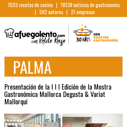
7033
recetas de cocina |
18138
noticias de gastronomia
|
582
autores |
21
empresas
PALMA
Presentación de la I I I Edición de la Mostra
Gastronómica Mallorca Degusta & Variat
Mallorquí