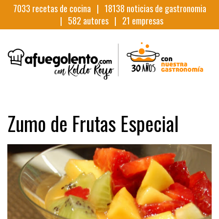
7033
recetas de cocina |
18138
noticias de gastronomia
|
582
autores |
21
empresas
Zumo de Frutas Especial