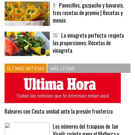
9
Panecillos, gazpacho y bavarois,
tres recetas de premio | Recetas y
menús
10
La vinagreta perfecta: respeta
las proporciones. Recetas de
vinagreta
ÚLTIMAS NOTICIAS
MÁS LEÍDAS
Baleares con Ceuta: unidad ante la presión fronteriza