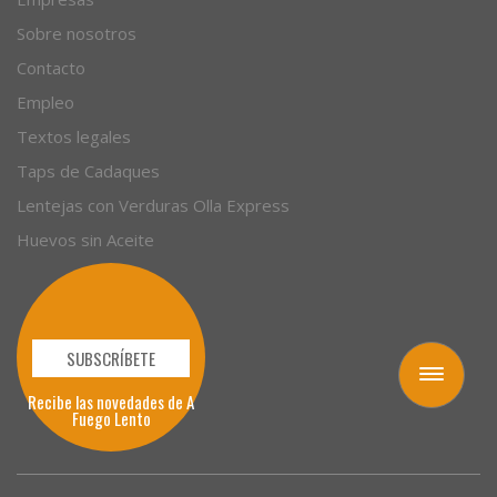
Autores
Empresas
Sobre nosotros
Contacto
Empleo
Textos legales
Taps de Cadaques
Lentejas con Verduras Olla Express
Huevos sin Aceite
Toggle
navigation
SUBSCRÍBETE
Recibe las novedades de A
Fuego Lento