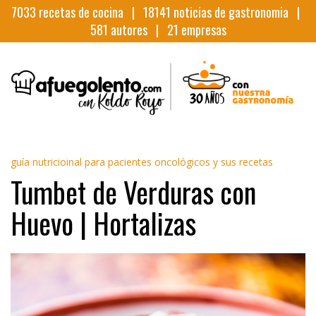
7033
recetas de cocina |
18141
noticias de gastronomia |
581
autores |
21
empresas
guía nutricioinal para pacientes oncológicos y sus recetas
Tumbet de Verduras con
Huevo | Hortalizas