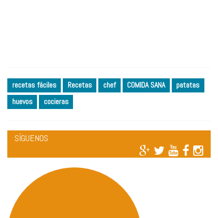
recetas fáciles
Recetas
chef
COMIDA SANA
patatas
huevos
cocieras
SÍGUENOS