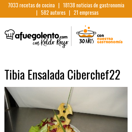
7033
recetas de cocina |
18138
noticias de gastronomia
|
582
autores |
21
empresas
Tibia Ensalada Ciberchef22