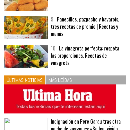
9
Panecillos, gazpacho y bavarois,
tres recetas de premio | Recetas y
menús
10
La vinagreta perfecta: respeta
las proporciones. Recetas de
vinagreta
ÚLTIMAS NOTICIAS
MÁS LEÍDAS
Indignación en Pere Garau tras otra
noche de apagones: «Se han vivido