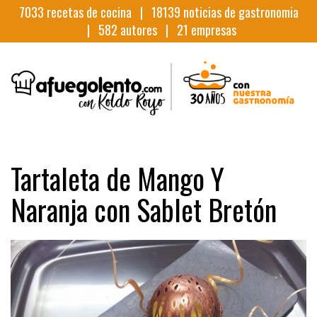
7033
recetas de cocina |
18139
noticias de gastronomia
|
582
autores |
21
empresas
Tartaleta de Mango Y
Naranja con Sablet Bretón