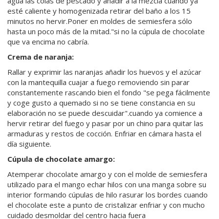
agua las colas de pescado y añadir a la mezcla cuando ya
esté caliente y homogenizada retirar del baño a los 15
minutos no hervir.Poner en moldes de semiesfera sólo
hasta un poco más de la mitad."si no la cúpula de chocolate
que va encima no cabría.
Crema de naranja:
Rallar y exprimir las naranjas añadir los huevos y el azúcar
con la mantequilla cuajar a fuego removiendo sin parar
constantemente rascando bien el fondo "se pega fácilmente
y coge gusto a quemado si no se tiene constancia en su
elaboración no se puede descuidar".cuando ya comience a
hervir retirar del fuego y pasar por un chino para quitar las
armaduras y restos de cocción. Enfriar en cámara hasta el
día siguiente.
Cúpula de chocolate amargo:
Atemperar chocolate amargo y con el molde de semiesfera
utilizado para el mango echar hilos con una manga sobre su
interior formando cúpulas de hilo rasurar los bordes cuando
el chocolate este a punto de cristalizar enfriar y con mucho
cuidado desmoldar del centro hacia fuera