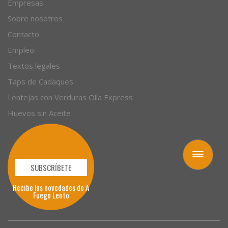
Empresas
Sobre nosotros
Contacto
Empleo
Textos legales
Taps de Cadaques
Lentejas con Verduras Olla Express
Huevos sin Aceite
Toggle
navigation
SUBSCRÍBETE
Recibe las novedades de A
Fuego Lento