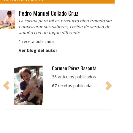
Pedro Manuel Collado Cruz
La cocina para mi es producto bien tratado sin
enmascarar sus sabores, cocina de verdad de
antaño con un toque diferente
1 receta publicada
Ver blog del autor
Pedro Manuel Collado
Cruz
La cocina para mi es
producto bien tratado
sin enmascarar sus
sabores, cocina de
verdad de antaño con
un toque diferente
1 receta publicada