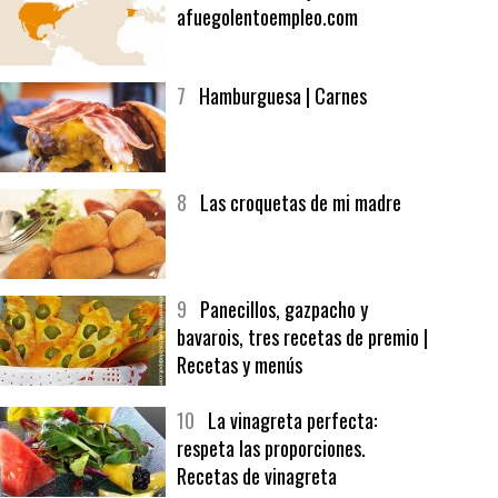
6
Bolsa de trabajo:
afuegolentoempleo.com
7
Hamburguesa | Carnes
8
Las croquetas de mi madre
9
Panecillos, gazpacho y
bavarois, tres recetas de premio |
Recetas y menús