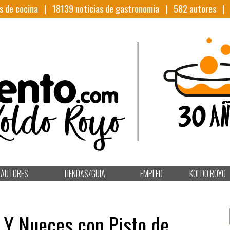
s de cocina |
18139
noticias de gastronomia |
582
autores 
AUTORES
TIENDAS/GUIA
EMPLEO
KOLDO ROYO
 Y Nueces con Pisto de