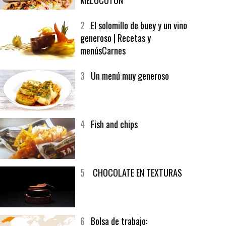
1
CRUNCH WRAP SUPREME CON
SOFRITO DE TOMATE AL CAFÉ Y
MELOCOTÓN
2
El solomillo de buey y un vino
generoso | Recetas y
menúsCarnes
3
Un menú muy generoso
4
Fish and chips
5
CHOCOLATE EN TEXTURAS