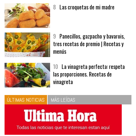
8
Las croquetas de mi madre
9
Panecillos, gazpacho y bavarois,
tres recetas de premio | Recetas y
menús
10
La vinagreta perfecta: respeta
las proporciones. Recetas de
vinagreta
ÚLTIMAS NOTICIAS
MÁS LEÍDAS