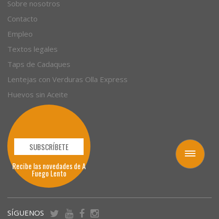
Contacto
Empleo
Textos legales
Taps de Cadaques
Lentejas con Verduras Olla Express
Huevos sin Aceite
SUBSCRÍBETE
Toggle
Recibe las novedades de A
Fuego Lento
navigation
SÍGUENOS