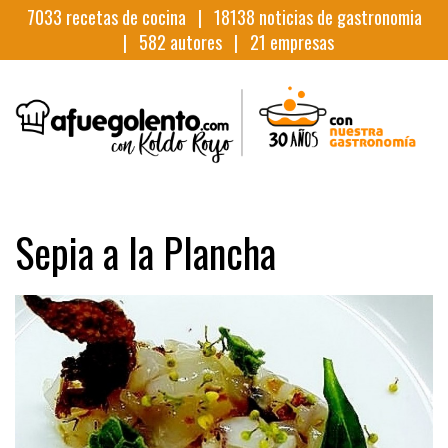
7033
recetas de cocina |
18138
noticias de gastronomia
|
582
autores |
21
empresas
Sepia a la Plancha