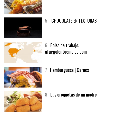
5
CHOCOLATE EN TEXTURAS
6
Bolsa de trabajo:
afuegolentoempleo.com
7
Hamburguesa | Carnes
8
Las croquetas de mi madre
9
Panecillos, gazpacho y bavarois,